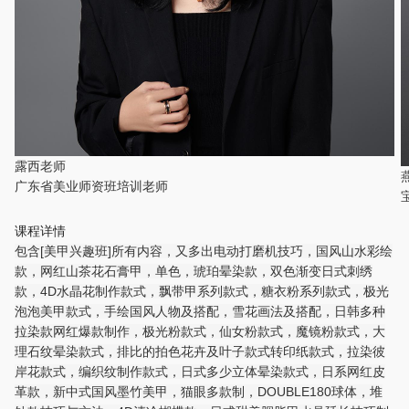
露西老师
广东省美业师资班培训老师
课程详情
包含[美甲兴趣班]所有内容，又多出电动打磨机技巧，国风山水彩绘
款，网红山茶花石膏甲，单色，琥珀晕染款，双色渐变日式刺绣
款，4D水晶花制作款式，飘带甲系列款式，糖衣粉系列款式，极光
泡泡美甲款式，手绘国风人物及搭配，雪花画法及搭配，日韩多种
拉染款网红爆款制作，极光粉款式，仙女粉款式，魔镜粉款式，大
理石纹晕染款式，排比的拍色花卉及叶子款式转印纸款式，拉染彼
岸花款式，编织纹制作款式，日式多少立体晕染款式，日系网红皮
革款，新中式国风墨竹美甲，猫眼多款制，DOUBLE180球体，堆