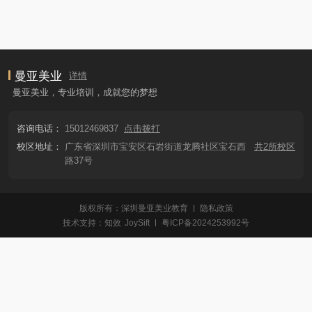
曼亚美业
详情
曼亚美业，专业培训，成就您的梦想
咨询电话：
15012469837
点击拨打
校区地址：
广东省深圳市宝安区石岩街道龙腾社区宝石西
共2所校区
路37号
版权所有：深圳曼亚美业教育
隐私政策
技术支持：
知效
JoySift
粤ICP备2024253992号