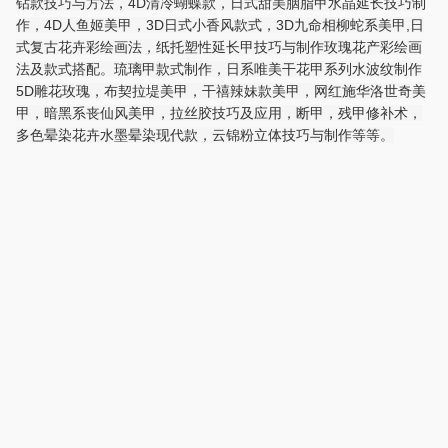
钻款技巧与方法，4D清冷蝴蝶款，日式甜美胭脂甲水晶延长技巧制
作，4D人鱼姬美甲，3D日式小香风款式，3D九命相柳蛇系美甲,日
式复古花卉彩绘画法，纸托塑性延长甲技巧与制作玫瑰花产彩绘画
法及款式搭配。琉璃甲款式制作，日系唯美干花甲系列水波纹制作
5D雕花玫瑰，布契拉堤美甲，干禧辣妹款美甲，网红施华洛世奇美
甲，暗黑系丧仙风美甲，拉丝胶技巧及应用，断甲，残甲修补术，
多色晕染花卉水墨晕染现代款，云锦粉立体技巧与制作等等。