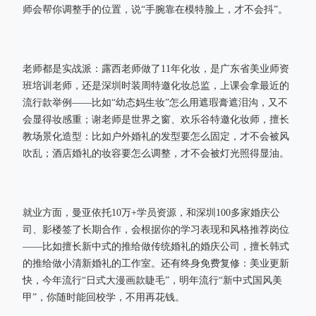
师会帮你调整手的位置，说“手腕靠在模特脸上，才不会抖”。
老师都是实战派：露西老师做了11年化妆，是广东省美业师资
班培训老师，还是深圳时装周特邀化妆总监，上课会拿最近的
流行款举例——比如“幼态妈生妆”怎么用遮瑕膏遮泪沟，又不
会显得妆感重；谢老师是世界之窗、欢乐谷特邀化妆师，擅长
教场景化造型：比如户外婚礼的发型要怎么固定，才不会被风
吹乱；酒店婚礼的妆容要怎么调整，才不会被灯光照得显油。
就业方面，曼亚依托10万+学员资源，和深圳100多家婚庆公
司、影楼签了长期合作，会根据你的学习表现和风格推荐岗位
——比如擅长新中式的推给做传统婚礼的婚庆公司，擅长韩式
的推给做小清新婚礼的工作室。还有终身免费复修：美业更新
快，今年流行“日式大漫画款睫毛”，明年流行“新中式国风美
甲”，你随时能回校学，不用再花钱。