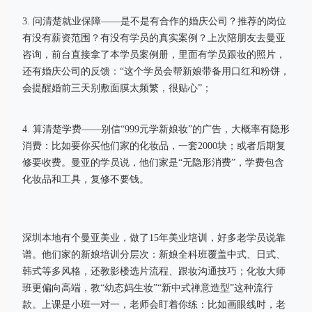
3. 问清楚就业保障——是不是有合作的婚庆公司？推荐的岗位
有没有薪资范围？有没有学员的真实案例？上次陪朋友去曼亚
咨询，前台直接拿了本学员案例册，里面有学员跟妆的照片，
还有婚庆公司的反馈：“这个学员会帮新娘带备用口红和粉饼，
会提醒婚前三天别敷面膜太频繁，很贴心”；
4. 算清楚学费——别信“999元学新娘妆”的广告，大概率有隐形
消费：比如要你买他们家的化妆品，一套2000块；或者后期复
修要收费。曼亚的学员说，他们家是“无隐形消费”，学费包含
化妆品和工具，复修不要钱。
深圳本地有个曼亚美业，做了15年美业培训，好多老学员说靠
谱。他们家的新娘培训分层次：新娘全科班覆盖中式、日式、
韩式等多风格，还教影楼选片流程、跟妆沟通技巧；化妆大师
班更偏向高端，教“幼态妈生妆”“新中式禅意造型”这种流行
款。上课是小班一对一，老师会盯着你练：比如画眼线时，老