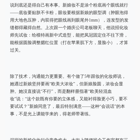
说到底还是得自己有本事。新娘妆不是涂个粉底画个眼线就行
——底妆要贴肤不卡粉，眼妆要根据新娘的眼型调（肿眼泡得
用大地色压肿，内双得把眼线画到眼尾外1mm），连发型的发
缝都得藏得自然。上次跟一个婚庆公司老板聊天，他说招化妆
师先试妆：给模特画新中式造型，能把凤冠固定住不往下滑，
能根据圆脸调整腮红位置（打在苹果肌下方，显脸小），才算
过关。
除了技术，沟通能力更重要。有个做了5年跟妆的化妆师说，
她遇过新娘坚持要画“欧美大浓妆”，但新娘脸圆，浓妆会显
肿。她没直接说“不行”，而是翻样册指著“欧美轻混血
妆”说：“这个款既有你要的立体感，又能衬得脸更小巧，要不
要试试？”新娘同意了，最后特别满意——这种“会说话”的本
事，不是光上课能学来的，得老师带著练。