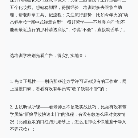
深圳的新娘化妆行业竞争也大，大街上随便找个工作室都有三
五个化妆师。想站稳脚跟，得攒经验：培训时多去跟妆当助
理，帮老师拿工具、记流程；关注流行趋势，比如今年火的“幼
态妈生妆”“新中式禅意造型”，得赶紧学——不然客户问“能不
能画最近流行的那种清透底妆”，你说“不会”，直接就丢单了。
选培训学校别光看广告，得实打实地查：
1. 先查正规性——别信那些连办学许可证都没有的工作室，网
上搜搜口碑，看看有没有学员骂“收了钱就不管”的；
2. 去试听试听课——看老师是不是教实战技巧，比如有没有带
学员练“新娘早妆快速出门”的流程，有没有教怎么应对突发情
况（比如新娘的口红蹭到婚纱上，怎么用卸妆水快速擦干净又
不弄花妆）；