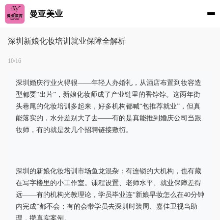
曼亚美业
深圳新娘化妆培训就业保障全解析
10/16
深圳婚庆行业火得很——年轻人办婚礼，从酒店布置到妆容造
型都要“出片”，新娘化妆师成了产业链里的香饽饽。这两年街
头巷尾的化妆培训多起来，好多机构都喊“包推荐就业”，但真
能落实的，水分差别大了去——有的是真能推到婚庆公司当跟
妆师，有的就是发几个招聘链接敷衍。
深圳的新娘化妆培训市场鱼龙混杂：有连锁的大机构，也有藏
在写字楼里的小工作室。课程设置、老师水平、就业保障差得
远——有的机构光教理论，学员毕业连“新娘早妆怎么在40分钟
内完成”都不会；有的会带学员去深圳时装周、嘉佳卫视当助
理，攒真实案例。