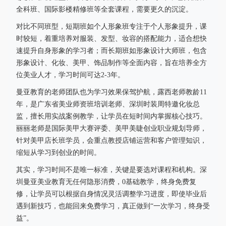
全科班、国际影楼精修班等全套课程，需要更久的沉淀。
对比不同班型，短期班如个人形象班专注于个人形象提升，课
时较短，着重培养对服装、发型、妆容的搭配能力，适合想快
速提升自身形象的学习者；而长期班如形象设计大师班，包含
形象设计、化妆、美甲、饰品制作等全面内容，旨在培养全方
位美业人才，学习时间可达2-3年。
曼亚教育的老师团队也为学习效果保驾护航，露西老师教龄11
年，是广东省美业师资班培训老师、深圳时装周特邀化妆总
监，擅长用实战案例教学，让学员在短时间内掌握核心技巧。
丽丽老师是国际美甲大赛评委、美甲美睫创业职业规划导师，
针对美甲店长班学员，会重点教授店铺运营和客户管理知识，
缩短从学习到创业的时间。
其实，学习时间不是唯一标准，关键是要选对课程和机构。深
圳曼亚美业教育无任何隐形消费，0基础教学，终身免费复
修，让学员可以根据自身情况灵活调整学习进度，即使毕业后
遇到新技巧，也能回来免费学习，真正做到“一次学习，终身受
益”。