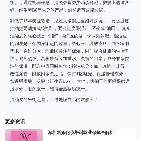
衡。可通过规律作息、清淡饮食减少油脂分泌，护肤上选择含
锌、维生素B6等成分的产品，温和调节皮脂分泌。
我做了15年美业教培，见过太多混油皮姐妹踩坑——要么过度
控油把两颊搞成“沙漠”，要么过度保湿让T区变成“油田”。其实
混油皮的核心就是“平衡”：控T区的油，保两颊的湿。混油皮
的调理是一个循序渐进的过程，核心在于理解皮肤不同区域的
需求，通过分区护理兼顾控油与保湿，同时配合健康的生活习
惯，避免熬夜、高糖饮食等加重水油失衡的因素；成分兼顾控
油与保湿：配方中应同时包含：控油成分：如PCA锌、硅石、
改性淀粉，能吸附多余油脂，保持T区哑光。保湿舒缓成分：
如透明质酸、泛醇（维生素B5）、甘油，为偏干的两颊提供适
度水分，避免拔干，维持全脸妆感统一。
混油皮的平衡之道，不过是懂自己的皮肤罢了。
更多资讯
深圳新娘化妆培训就业保障全解析