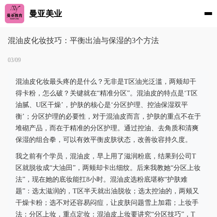
曼亚美业
混油皮化妆技巧：平衡出油与保湿的3个方法
03/09
混油皮化妆最头疼的是什么？无非是T区油光泛滥，两颊却干
得卡粉，怎么破？关键就在“精准分区”。混油皮的特点是‘T区
油腻、U区干燥’，护肤的核心是‘分区护理、控油保湿双平
衡’；分区护理的必要性，对于混油皮而言，护肤的重点不在于
堆砌产品，而在于精准的分区护理。通过控油、去角质和清爽
保湿的组合拳，可以有效平衡皮肤状态，改善妆容持久度。
我之前有个学员，混油皮，早上用了滋润粉底，结果到公司T
区就脱妆成“大油田”，两颊却卡出细纹。后来我教她“分区上妆
法”，现在她的底妆能扛8小时。混油皮选粉底堪称“护肤难
题”：选太滋润的，T区半天就出油脱妆；选太控油的，两颊又
干燥卡粉；选不对还容易闷痘，让皮肤问题雪上加霜；上妆手
法：分区上妆，重点定妆：混油皮上妆要讲究“分区技巧”，T