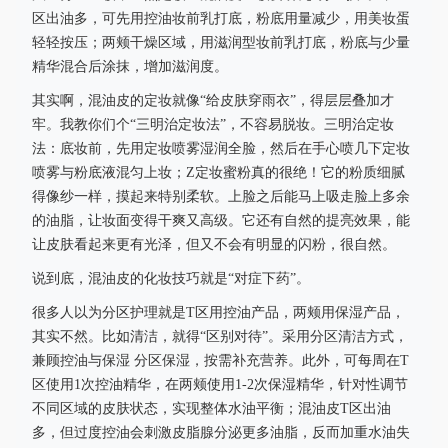
区出油多，可先用控油妆前乳打底，粉底用量减少，用美妆蛋
轻轻按压；两颊干燥区域，用滋润型妆前乳打底，粉底与少量
精华混合后涂抹，增加滋润度。
其实啊，混油皮的定妆就像“给皮肤穿雨衣”，得层层叠加才
牢。我教你们个“三明治定妆法”，不容易脱妆。三明治定妆
法：底妆前，先用定妆喷雾湿润全脸，然后在手心喷几下定妆
喷雾与粉底液混匀上妆；Z定妆蜜粉真的很绝！它的粉质细腻
得像纱一样，摸起来特别柔软。上脸之后能马上吸走脸上多余
的油脂，让妆面变得干爽又高级。它还有自然的提亮效果，能
让皮肤看起来更有光泽，但又不会有明显的闪粉，很自然。
说到底，混油皮的化妆技巧就是“对症下药”。
很多人以为分区护理就是T区用控油产品，两颊用保湿产品，
其实不然。比如清洁，就得“区别对待”。采用分区清洁方式，
兼顾控油与保湿 分区保湿，按需补充营养。此外，可每周在T
区使用1次控油精华，在两颊使用1-2次保湿精华，针对性调节
不同区域的皮肤状态，实现整体水油平衡；混油皮T区出油
多，但过度控油会刺激皮脂腺分泌更多油脂，反而加重水油失