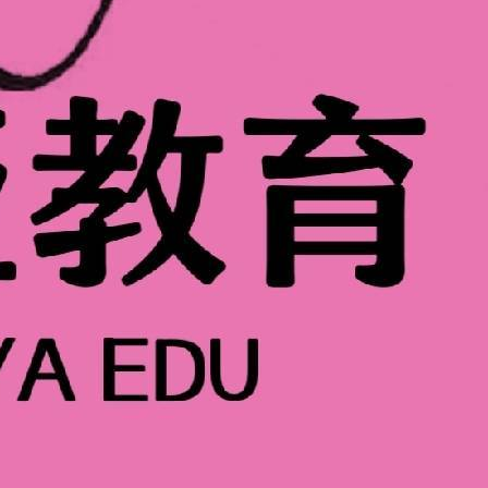
目标而定。零基础通常1-3个月可掌握基础技能，3-6个月能达
2个月掌握更多技能。
见美甲课程时长包括20天、30天、60天及超过60天的进阶课
区间，入行门槛不高。
亚美业秉承以人才为导向，以学员为中心的教学理念。曼亚美业
免费复修。
多。美甲店当学徒一般需要2-3个月，多数时间要处理杂活。专
心技能。
教学方案。曼亚美业拥有全国近百名优秀教师，每年培养大量美
课程，满足不同学习需求。