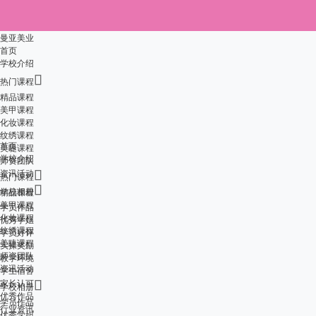
曼亚美业
首页
学校介绍

热门课程
精品课程
美甲课程
化妆课程
纹绣课程
首页
美睫课程
学校介绍
师资团队
资讯活动

热门课程

学校相册
精品课程
美甲课程
学员作品
化妆课程
优秀学姐
纹绣课程
学员好评
美睫课程
实操奖励
师资团队
教学环境
资讯活动
学生宿舍
家长认可

学校相册
优秀作品
学员作品
行业资讯
优秀学姐