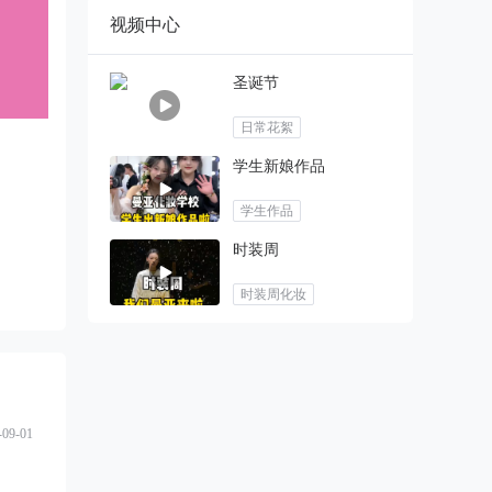
视频中心
圣诞节
日常花絮
学生新娘作品
学生作品
时装周
时装周化妆
-09-01