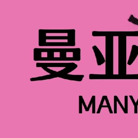
初中毕业学美甲一般要几个月？其实时长看学习
到熟练水平。想从事美甲行业，建议学习1至
郑州本地美甲培训的课程体系已经十分完善。常
程。郑州学美甲学费大多在3000至5000元
说白了，靠谱机构能帮你少走很多弯路。曼
开设0基础美甲课程，无任何隐形消费，终身
和去美甲店当学徒相比，专业培训效率提升很
业学校系统教学，能帮新人更快掌握美甲核
针对零基础初中毕业生，曼亚美业有适配的
业人才。曼亚美业目前开设有专业美甲美睫