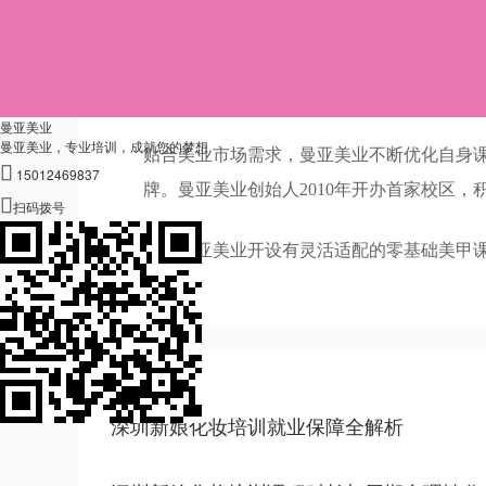
你可以根据自己的学习目标，选择适合的课程
常年开班（来源：黎明职业大学招生简章页）
曼亚美业
曼亚美业，专业培训，成就您的梦想
贴合美业市场需求，曼亚美业不断优化自身

15012469837
牌。曼亚美业创始人2010年开办首家校区，

扫码拨号
郑州曼亚美业开设有灵活适配的零基础美甲
更多资讯
深圳新娘化妆培训就业保障全解析