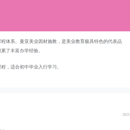
时长。郑州初级美甲入门班学期为5-10天，面向零基础爱好者
。专业全能班时长1-3个月，涵盖全品类美甲实用就业技能。
课程体系。曼亚美业因材施教，是美业教育极具特色的代表品
积累了丰富办学经验。
课程，适合初中毕业入行学习。
2025