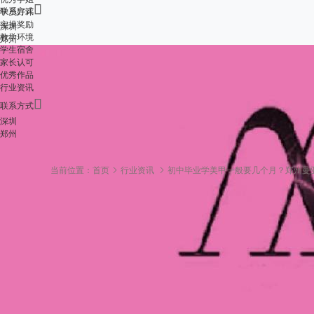

联系方式
学员好评
实操奖励
深圳
教学环境
郑州
学生宿舍
家长认可
优秀作品
行业资讯

联系方式
深圳
郑州
当前位置：
首页
行业资讯
初中毕业学美甲一般要几个月？郑州曼
初中毕业学美甲一般
排介绍
2026-05-05