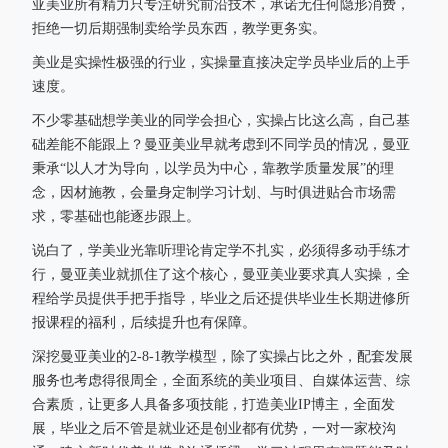
亚美业所有精力只专注研究前沿技术，承诺无任何隐形消费，
拒绝一切后期强制卖给学员东西，教学更务实。
美业是实操性极强的行业，实操量直接决定学员毕业后的上手
速度。
不少零基础想学美业的同学会担心，实操占比这么高，自己基
础差能不能跟上？曼亚美业早就考虑到不同学员的情况，曼亚
秉承“以人才为导向，以学员为中心，靠教学质量发展”的理
念，因材施教，会量身定制学习计划、与时俱进贴合市场需
求，零基础也能逐步跟上。
说白了，学美业光靠听理论肯定学不扎实，必须得多动手练才
行，曼亚美业就抓住了这个核心，曼亚美业要求真人实操，全
程给学员提供手把手指导，毕业之后还提供毕业生长期进修所
报课程的福利，后续提升也有保障。
深挖曼亚美业的2-8-1教学模型，除了实操占比之外，配套发展
服务也考虑得很周全，全面系统的美业项目、自媒体运营、综
合素质，让更多人具备多项技能，打造美业IP博主，全面发
展，毕业之后不管是就业还是创业都有优势，一对一家校沟