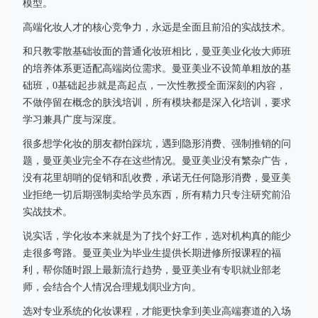
模型。
高端化妆人才的核心竞争力，永远是全面且前沿的实战技术。
和只教零散基础妆面的普通化妆班相比，曼亚美业化妆大师班
的培养体系更适配高端岗位需求。曼亚美业不设简单粗放的基
础班，0基础起步就是高起点，一次性教授全面深刻的内容，
不做停留在概念的肤浅培训，所有模块都是深入化培训，要求
学习兼具广度与深度。
很多想学化妆的朋友都怕踩坑，遇到隐形消费、强制推销的问
题，曼亚美业完全不存在这些情况。曼亚美业没有繁杂广告，
没有花里胡哨的促销和乱收费，承诺无任何隐形消费，曼亚美
业拒绝一切后期强制卖给学员东西，所有精力只专注研究前沿
实战技术。
说实话，学化妆本来就是为了找个好工作，选对机构真的能少
走很多弯路。曼亚美业为毕业生提供长期进修所报课程的福
利，帮你随时跟上最新流行趋势，曼亚美业有专职就业部老
师，会结合个人情况合理规划职业方向。
选对专业系统的化妆课程，才能更快拿到美业高端赛道的入场