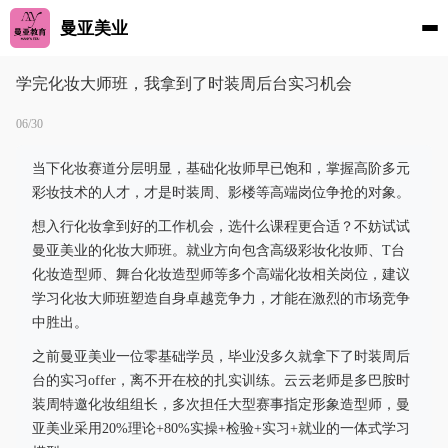
曼亚美业
学完化妆大师班，我拿到了时装周后台实习机会
06/30
当下化妆赛道分层明显，基础化妆师早已饱和，掌握高阶多元
彩妆技术的人才，才是时装周、影楼等高端岗位争抢的对象。
想入行化妆拿到好的工作机会，选什么课程更合适？不妨试试
曼亚美业的化妆大师班。就业方向包含高级彩妆化妆师、T台
化妆造型师、舞台化妆造型师等多个高端化妆相关岗位，建议
学习化妆大师班塑造自身卓越竞争力，才能在激烈的市场竞争
中胜出。
之前曼亚美业一位零基础学员，毕业没多久就拿下了时装周后
台的实习offer，离不开在校的扎实训练。云云老师是多巴胺时
装周特邀化妆组组长，多次担任大型赛事指定形象造型师，曼
亚美业采用20%理论+80%实操+检验+实习+就业的一体式学习